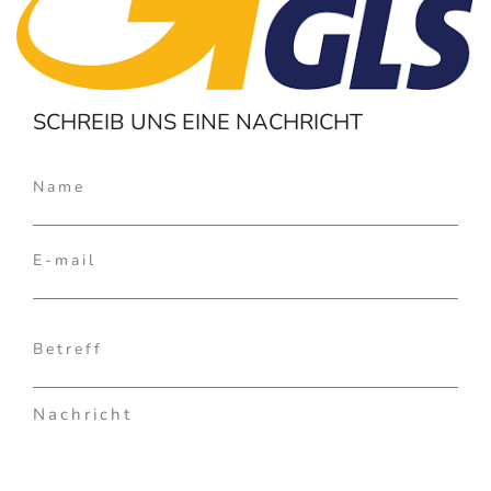
SCHREIB UNS EINE NACHRICHT
Please
leave
this
field
empty.
Please
leave
this
field
empty.