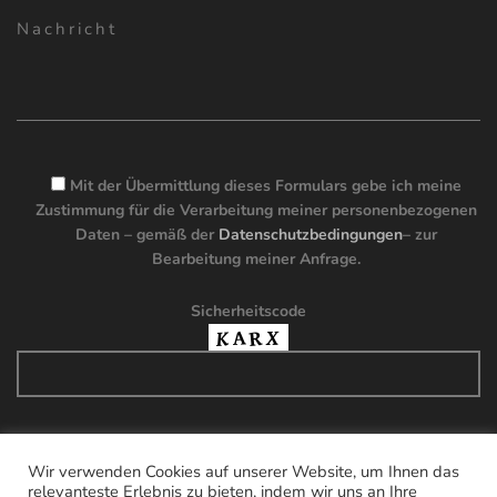
Please
leave
Mit der Übermittlung dieses Formulars gebe ich meine
this
Zustimmung für die Verarbeitung meiner personenbezogenen
field
Daten – gemäß der
Datenschutzbedingungen
– zur
empty.
Bearbeitung meiner Anfrage.
Sicherheitscode
Wir verwenden Cookies auf unserer Website, um Ihnen das
relevanteste Erlebnis zu bieten, indem wir uns an Ihre